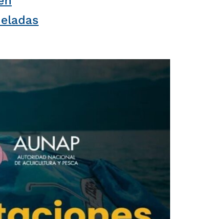
en
neladas