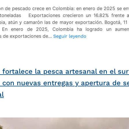
ón de pescado crece en Colombia: en enero de 2025 se en
toneladas Exportaciones crecieron un 16.82% frente 
pia, atún y camarón las de mayor exportación. Bogotá, 11
 En enero de 2025, Colombia ha logrado un aumen
Exportación
es de exportaciones de…
Seguir leyendo
de
pescado
crece
en
fortalece la pesca artesanal en el sur
Colombia:
en
r con nuevas entregas y apertura de s
enero
de
al
2025
se
enviaron
más
de