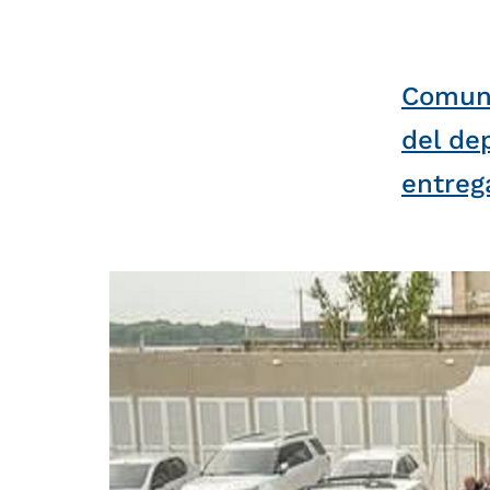
Comuni
del de
entreg