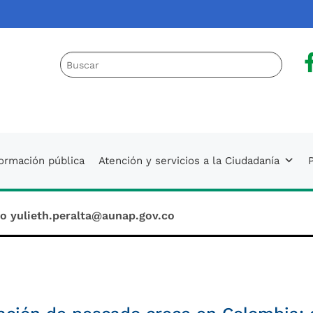
a
 AUNAP
formación pública
Atención y servicios a la Ciudadanía
P
o yulieth.peralta@aunap.gov.co