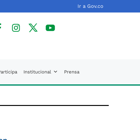
Ir a Gov.co
facebook
Instagram
X(Twitter)
Youtube
articipa
Institucional
Prensa