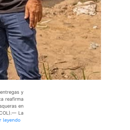
 entregas y
ca reafirma
squeras en
_COL).— La
AUNAP
r leyendo
fortalece