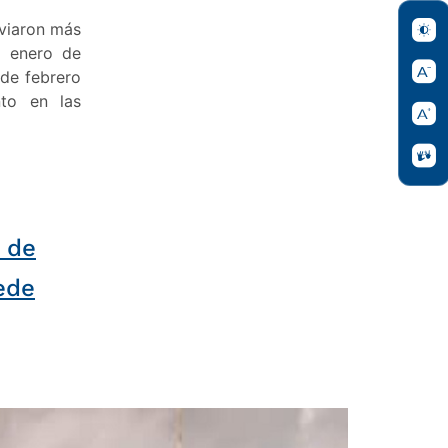
viaron más
a enero de
 de febrero
to en las
 de
ede