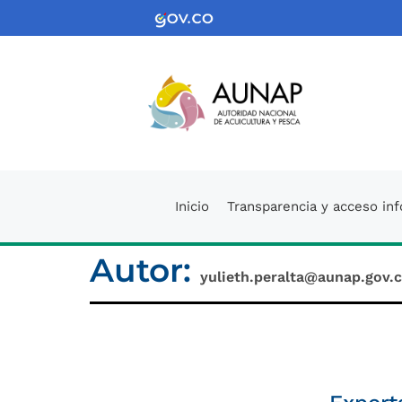
Saltar
Logo Gobierno de Colombi
al
contenido
Logo de la
Inicio
Transparencia y acceso in
Autor:
yulieth.peralta@aunap.gov.c