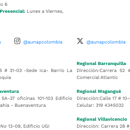
o 6
Presencial:
Lunes a Viernes,
a
@aunapcolombia
@aunapcolombia
Regional Barranquilla
5 # 31-03 -Sede Ica- Barrio La
Dirección:Carrera 52 
oquia
Comercial Atlantic
aventura
Regional Magangué
 5A-37 oficinas 101-103 Edificio
Dirección:Calle 17 # 10
Bahía - Buenaventura
Celular: 319 4345032
Regional Villavicencio
 No 13-09, Edificio UGI
Dirección: Carrera 28 