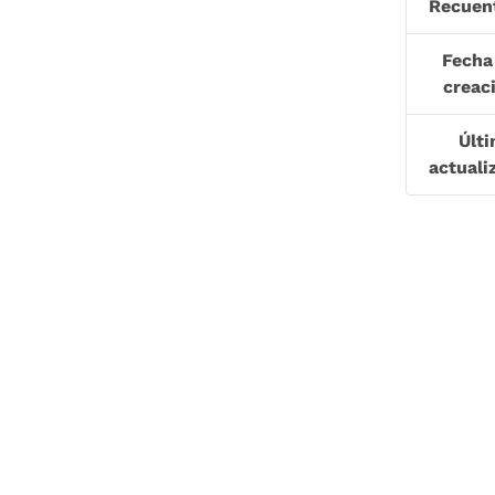
Recuen
Fecha
creac
Últ
actuali