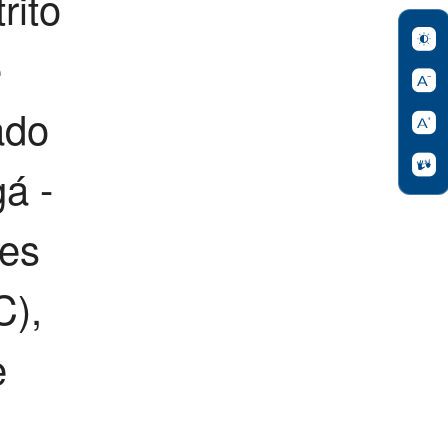
rito
e
ado
gá -
tes
),
e