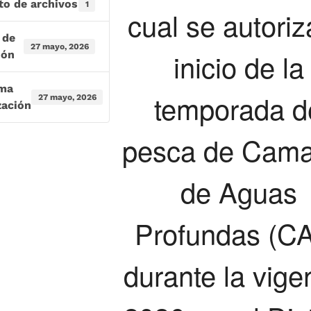
to de archivos
1
cual se autoriz
 de
27 mayo, 2026
inicio de la
ión
ima
temporada d
27 mayo, 2026
zación
pesca de Cam
de Aguas
Profundas (C
durante la vige