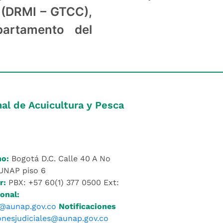
 (DRMI – GTCC),
partamento del
al de Acuicultura y Pesca
no:
Bogotá D.C. Calle 40 A No
AUNAP piso 6
r:
PBX: +57 60(1) 377 0500 Ext:
onal:
@aunap.gov.co
Notificaciones
ionesjudiciales@aunap.gov.co