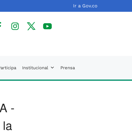
Ir a Gov.co
facebook
Instagram
X(Twitter)
Youtube
articipa
Institucional
Prensa
A -
 la