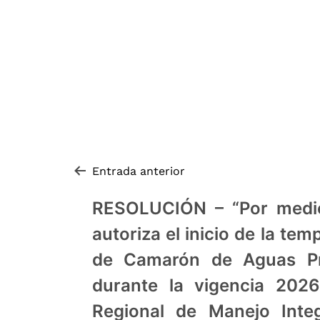
Navegación de entradas
Entrada anterior
RESOLUCIÓN – “Por medio
autoriza el inicio de la te
de Camarón de Aguas Pr
durante la vigencia 2026,
Regional de Manejo Inte