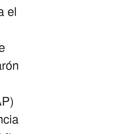
a el
e
arón
AP)
ncia