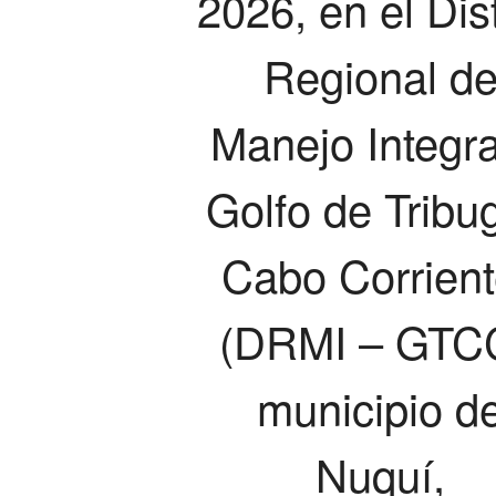
2026, en el Dist
Regional d
Manejo Integr
Golfo de Tribu
Cabo Corrien
(DRMI – GTCC
municipio d
Nuquí,