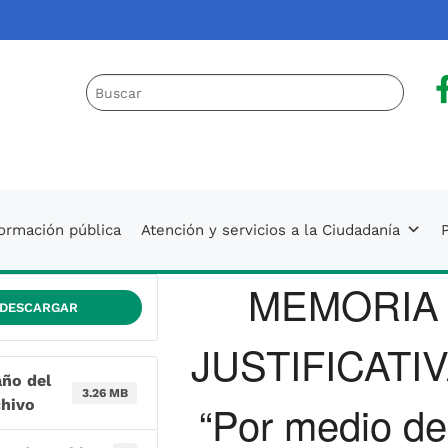
a
 AUNAP
formación pública
Atención y servicios a la Ciudadanía
P
MEMORIA
DESCARGAR
JUSTIFICATIV
ño del
3.26 MB
chivo
“Por medio de