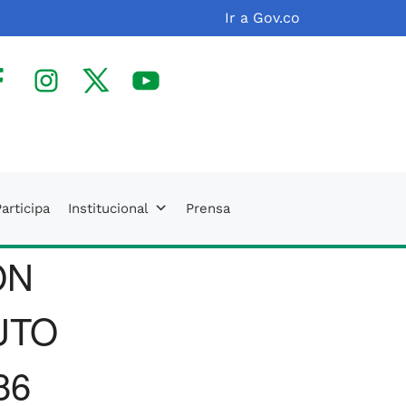
Ir a Gov.co
facebook
Instagram
X(Twitter)
Youtube
articipa
Institucional
Prensa
ON
UTO
86