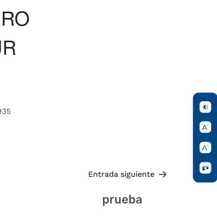
ERO
UR
935
Entrada siguiente
prueba