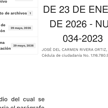
hivo
DE 23 DE EN
to de archivos
1
DE 2026 - N
 de
29 mayo, 2026
ión
034-2023
ima
29 mayo, 2026
zación
JOSÉ DEL CARMEN RIVERA ORTIZ,
Cédula de ciudadanía No. 1.116.780.
io del cual se
ria el parágrafo