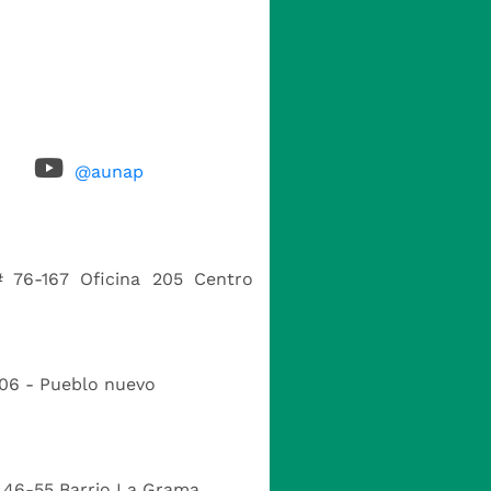
@aunap
# 76-167 Oficina 205 Centro
-06 - Pueblo nuevo
# 46-55 Barrio La Grama