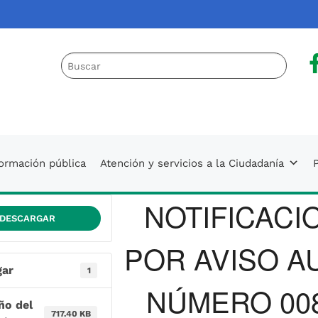
a
 AUNAP
formación pública
Atención y servicios a la Ciudadanía
P
NOTIFICACI
DESCARGAR
POR AVISO A
gar
1
NÚMERO 00
ño del
717.40 KB