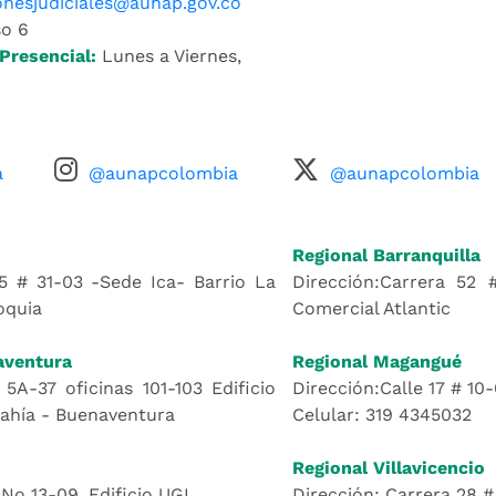
ionesjudiciales@aunap.gov.co
o 6
Presencial:
Lunes a Viernes,
a
@aunapcolombia
@aunapcolombia
Regional Barranquilla
5 # 31-03 -Sede Ica- Barrio La
Dirección:Carrera 52 
oquia
Comercial Atlantic
aventura
Regional Magangué
 5A-37 oficinas 101-103 Edificio
Dirección:Calle 17 # 10
Bahía - Buenaventura
Celular: 319 4345032
Regional Villavicencio
 No 13-09, Edificio UGI
Dirección: Carrera 28 