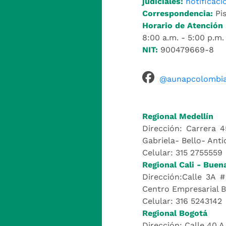
judiciales:
notificac
Correspondencia:
Pis
Horario de Atención 
8:00 a.m. - 5:00 p.m.
NIT:
900479669-8
@aunapcolombi
Regional Medellín
Dirección: Carrera 4
Gabriela- Bello- Anti
Celular: 315 2755559
Regional Cali - Buen
Dirección:Calle 3A #
Centro Empresarial 
Celular: 316 5243142
Regional Bogotá
Dirección: Calle 40 A