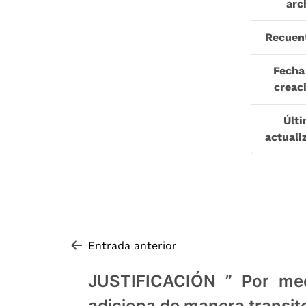
arc
Recuen
Fecha
creac
Últ
actuali
Navegación de entradas
Entrada anterior
JUSTIFICACIÓN ” Por med
adiciona de manera transito