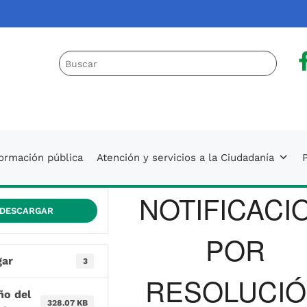
a
 AUNAP
formación pública
Atención y servicios a la Ciudadanía
P
NOTIFICACI
DESCARGAR
POR
gar
3
RESOLUCI
o del
328.07 KB