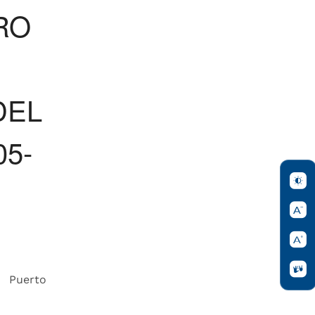
RO
9
DEL
05-
e Puerto