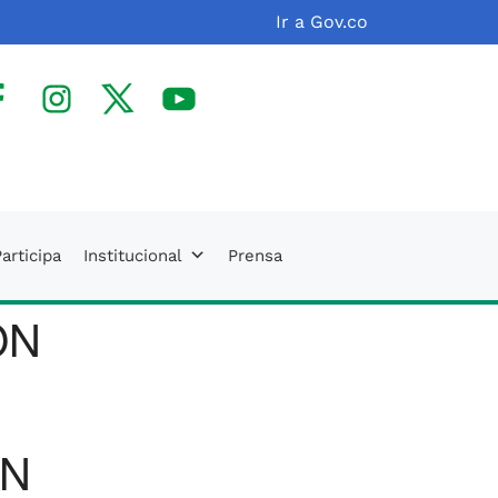
Ir a Gov.co
facebook
Instagram
X(Twitter)
Youtube
articipa
Institucional
Prensa
ON
ÓN