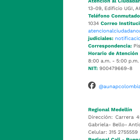
Atención al Ciudada
13-09, Edificio UGI, 
Teléfono Conmutado
1034
Correo Instituci
atencionalciudadano
judiciales:
notificac
Correspondencia:
Pis
Horario de Atención 
8:00 a.m. - 5:00 p.m.
NIT:
900479669-8
@aunapcolombi
Regional Medellín
Dirección: Carrera 4
Gabriela- Bello- Anti
Celular: 315 2755559
Regional Cali - Buen