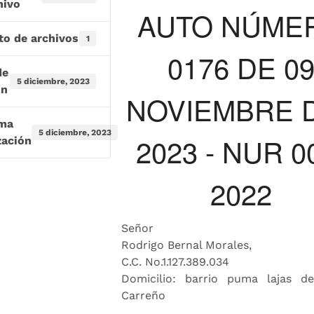
hivo
AUTO NÚME
to de archivos
1
0176 DE 0
de
5 diciembre, 2023
ón
NOVIEMBRE 
ima
5 diciembre, 2023
2023 - NUR 0
zación
2022
Señor
Rodrigo Bernal Morales,
C.C. No.1.127.389.034
Domicilio: barrio puma lajas d
Carreño