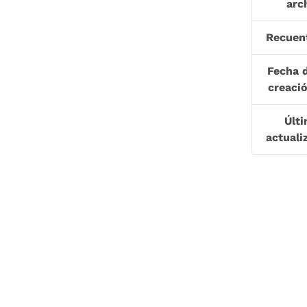
arc
Recuen
Fecha 
creaci
Últ
actuali