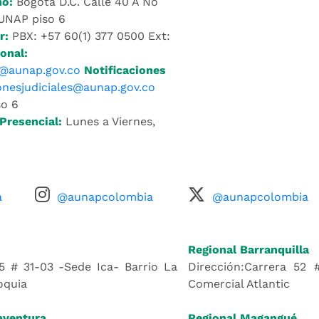
no:
Bogotá D.C. Calle 40 A No
AUNAP piso 6
r:
PBX: +57 60(1) 377 0500 Ext:
onal:
@aunap.gov.co
Notificaciones
ionesjudiciales@aunap.gov.co
o 6
Presencial:
Lunes a Viernes,
a
@aunapcolombia
@aunapcolombia
Regional Barranquilla
5 # 31-03 -Sede Ica- Barrio La
Dirección:Carrera 52 
oquia
Comercial Atlantic
aventura
Regional Magangué