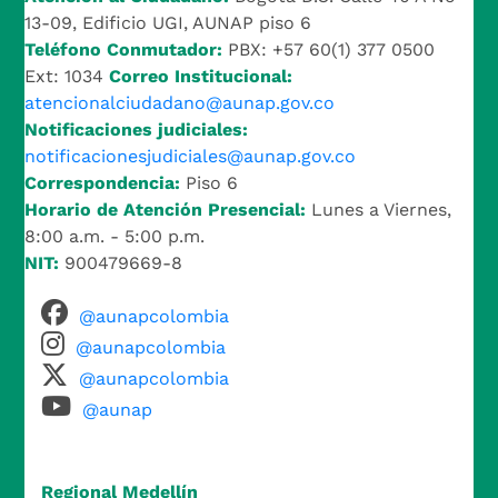
13-09, Edificio UGI, AUNAP piso 6
Teléfono Conmutador:
PBX: +57 60(1) 377 0500
Ext: 1034
Correo Institucional:
atencionalciudadano@aunap.gov.co
Notificaciones judiciales:
notificacionesjudiciales@aunap.gov.co
Correspondencia:
Piso 6
Horario de Atención Presencial:
Lunes a Viernes,
8:00 a.m. - 5:00 p.m.
NIT:
900479669-8
@aunapcolombia
@aunapcolombia
@aunapcolombia
@aunap
Regional Medellín