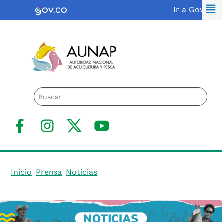
Saltar
Logo Gobierno de Colombia
Ir a Gov.co
al
contenido
Logo de la AUNAP
facebook
Instagram
X(Twitter)
Youtube
Inicio
Prensa
Noticias