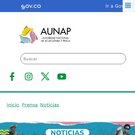
Saltar
Logo Gobierno de Colombia
Ir a Gov.co
al
contenido
Logo de la AUNAP
facebook
Instagram
X(Twitter)
Youtube
Inicio
Prensa
Noticias