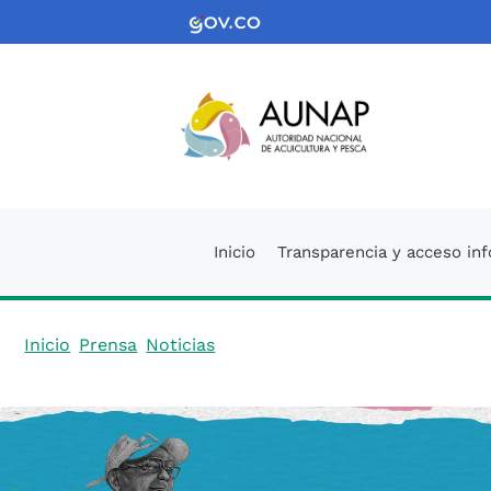
Saltar
Logo Gobierno de Colombi
al
contenido
Logo de la
Inicio
Transparencia y acceso in
Inicio
Prensa
Noticias