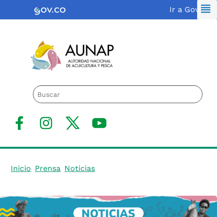
Saltar
Logo Gobierno de Colombia
Ir a Gov.co
al
contenido
Logo de la AUNAP
facebook
Instagram
X(Twitter)
Youtube
Inicio
Prensa
Noticias